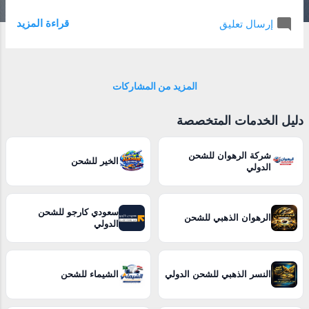
برز اسم شركة بريق المملكة كواحدة من أفضل
قراءة المزيد
إرسال تعليق
الشركات التي تقدم خدمات تنظيف شاملة في
الباحة. بفضل خبرتها التي تزيد عن 15 عامًا،
وتفانيها في تقديم خدمات عالية الجودة، أصبحت
الشركة الخيار الأول للأفراد والمؤسسات
المزيد من المشاركات
الباحثين عن بيئة نظيفة وصحية. 2- شركة
تنظيف خزانات بالباحة : تأتي أهمية الاستعانة
دليل الخدمات المتخصصة
بشركة متخصصة مثل بريق المملكة التي تقدم
خدمات تنظيف وتعقيم خزانات المياه بالباحة
شركة الرهوان للشحن
الخير للشحن
بأعلى معايير الجودة، مما يضمن الحصول على
الدولي
مياه صافية وآمنة. 3- شركة تنظيف بسبت
العلايا : تُعد شركة بريق المملكة واحدة من أبرز
سعودي كارجو للشحن
الشركات المتخصصة في تقديم خدمات التنظيف
الرهوان الذهبي للشحن
الدولي
الشاملة في مدينة سبت العلايا، إحدى المدن
السعودية المميزة التي تتمتع بطبيعة جغرافية
فريدة تجمع بين الجبال العالية والسهول الخصبة.
النسر الذهبي للشحن الدولي
الشيماء للشحن
4- شركة تنظيف ببلجرشي : تتألق شركة بريق...