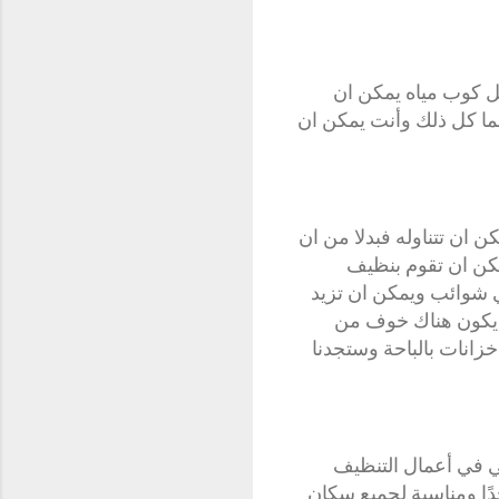
انات بالباحة 0502707485 توفر الأمان لكل كوب مياه يمكن ان
لما كل ذلك وأنت يمكن ان
 ان تتناوله فبدلا من ان
مكن ان تقوم بنظيف
ي شوائب ويمكن ان تزيد
لن يكون هناك خوف من
انات بالباحة وستجدنا
سي في أعمال التنظيف
دًا ومناسبة لجميع سكان